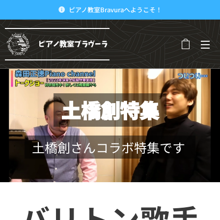
ピアノ教室Bravuraへようこそ！
ピアノ教室ブラヴーラ
土橋創特集
土橋創さんコラボ特集です
バリトン歌手