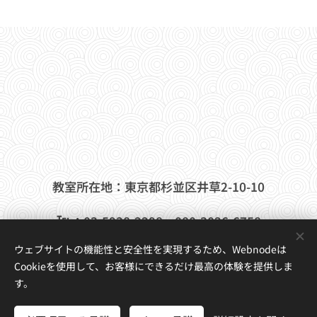
教室所在地：東京都杉並区井草2-10-10
℡
：03-5938-2298 080-3026-6758
ウェブサイトの機能性と安全性を実現するため、Webnodeは
Mail：info@pianoschoolbravura.com
Cookieを使用して、お客様にできるだけ最高の体験を提供しま
す。